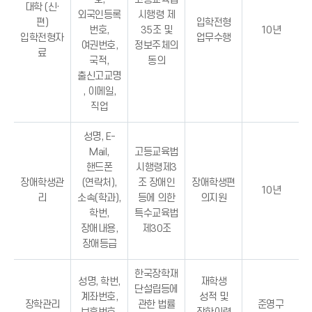
대학 (신·
외국인등록
시행령 제
편)
입학전형
번호,
35조 및
10년
입학전형자
업무수행
여권번호,
정보주체의
료
국적,
동의
출신고교명
, 이메일,
직업
성명, E-
Mail,
고등교육법
핸드폰
시행령제3
장애학생관
(연락처),
조 장애인
장애학생편
10년
리
소속(학과),
등에 의한
의지원
학번,
특수교육법
장애내용,
제30조
장애등급
한국장학재
성명, 학번,
재학생
단설립등에
계좌번호,
성적 및
장학관리
관한 법률
준영구