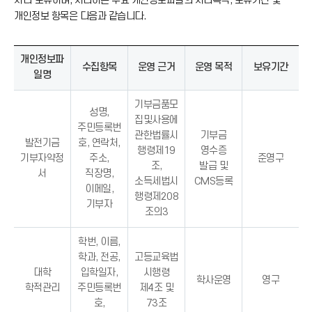
처리·보유하며, 처리하는 주요 개인정보파일의 처리목적, 보유기간 및
개인정보 항목은 다음과 같습니다.
개인정보파
수집항목
운영 근거
운영 목적
보유기간
일명
기부금품모
성명,
집및사용에
주민등록번
관한법률시
기부금
발전기금
호, 연락처,
행령제19
영수증
기부자약정
주소,
준영구
조,
발급 및
서
직장명,
소득세법시
CMS등록
이메일,
행령제208
기부자
조의3
학번, 이름,
학과, 전공,
고등교육법
대학
입학일자,
시행령
학사운영
영구
학적관리
주민등록번
제4조 및
호,
73조