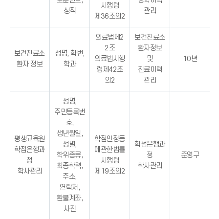
보훈번호,
장학이력
시행령
성적
관리
제36조의2
의료법제2
보건진료소
2조
환자정보
보건진료소
성명, 학번,
의료법시행
및
10년
환자 정보
학과
령제42조
진료이력
의2
관리
성명,
주민등록번
호,
생년월일,
평생교육원
학점인정등
성별,
학점은행과
학점은행과
에관한법률
학위종류,
정
준영구
정
시행령
최종학력,
학사관리
학사관리
제19조의2
주소,
연락처,
환불계좌,
사진