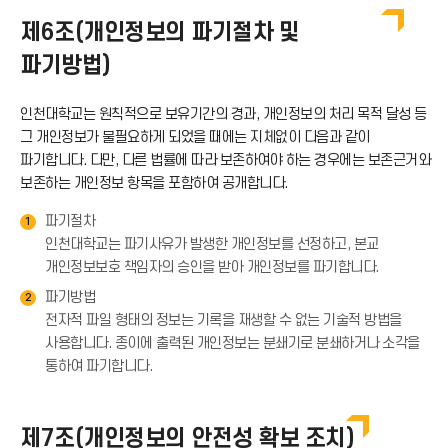
아
드
제6조(개인정보의 파기절차 및
로
이
파기방법)
아
드
콘
인천대학교는 원칙적으로 보유기간의 경과, 개인정보의 처리 목적 달성 등
이
그 개인정보가 불필요하게 되었을 때에는 지체없이 다음과 같이
아
파기합니다. 다만, 다른 법률에 따라 보존하여야 하는 경우에는 보존근거와
콘
보존하는 개인정보 항목을 포함하여 공개합니다.
이
파기절차
1
인천대학교는 파기사유가 발생한 개인정보를 선정하고, 본교
콘
개인정보보호 책임자의 승인을 받아 개인정보를 파기합니다.
파기방법
2
전자적 파일 형태의 정보는 기록을 재생할 수 없는 기술적 방법을
사용합니다. 종이에 출력된 개인정보는 분쇄기로 분쇄하거나 소각을
통하여 파기합니다.
제7조(개인정보의 안전성 확보 조치)