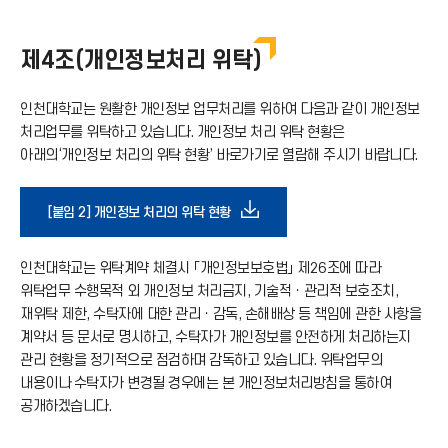
가
운
기
제4조(개인정보처리 위탁)
로
아
인천대학교는 원활한 개인정보 업무처리를 위하여 다음과 같이 개인정보
드
처리업무를 위탁하고 있습니다. 개인정보 처리 위탁 현황은
아래의‘개인정보 처리의 위탁 현황’ 바로가기로 열람해 주시기 바랍니다.
이
아
콘
다
[붙임 2] 개인정보 처리의 위탁 현황
이
운
인천대학교는 위탁계약 체결시 「개인정보보호법」 제26조에 따라
콘
위탁업무 수행목적 외 개인정보 처리금지, 기술적ㆍ관리적 보호조치,
로
재위탁 제한, 수탁자에 대한 관리ㆍ감독, 손해배상 등 책임에 관한 사항을
계약서 등 문서로 명시하고, 수탁자가 개인정보를 안전하게 처리하는지
관리 현황을 정기적으로 점검하며 감독하고 있습니다. 위탁업무의
드
내용이나 수탁자가 변경될 경우에는 본 개인정보처리방침을 통하여
공개하겠습니다.
아