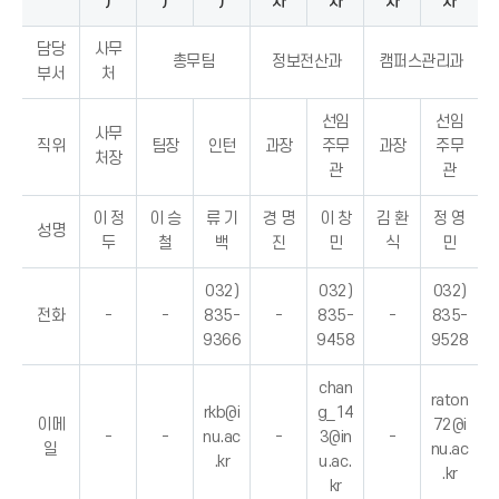
)
)
)
자
자
자
자
담당
사무
총무팀
정보전산과
캠퍼스관리과
부서
처
선임
선임
사무
직위
팀장
인턴
과장
주무
과장
주무
처장
관
관
이 정
이 승
류 기
경 명
이 창
김 환
정 영
성명
두
철
백
진
민
식
민
032)
032)
032)
전화
-
-
835-
-
835-
-
835-
9366
9458
9528
chan
raton
rkb@i
g_14
이메
72@i
-
-
nu.ac
-
3@in
-
일
nu.ac
.kr
u.ac.
.kr
kr