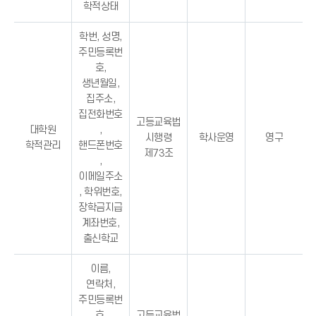
학적상태
학번, 성명,
주민등록번
호,
생년월일,
집주소,
집전화번호
고등교육법
대학원
,
시행령
학사운영
영구
학적관리
핸드폰번호
제73조
,
이메일주소
, 학위번호,
장학금지급
계좌번호,
출신학교
이름,
연락처,
주민등록번
호,
고등교육법