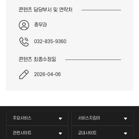
)
아
콘
콘텐츠 담당부서 및
연락처
이
)
콘
)
총무과
032-835-9360
콘텐츠 최종
수정일
2026-04-06
주요서비스
서비스지킴이
관련사이트
교내사이트