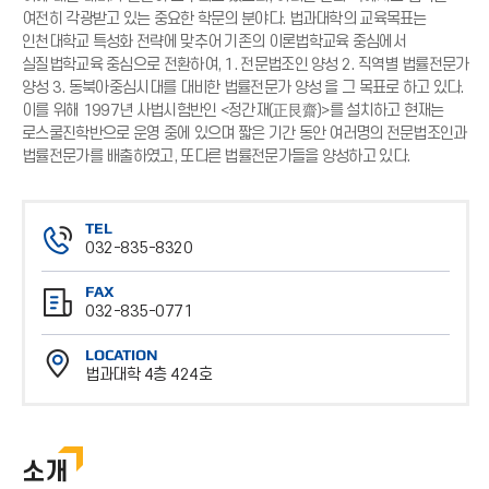
여전히 각광받고 있는 중요한 학문의 분야다. 법과대학의 교육목표는
인천대학교 특성화 전략에 맞추어 기존의 이론법학교육 중심에서
실질법학교육 중심으로 전환하여, 1. 전문법조인 양성 2. 직역별 법률전문가
양성 3. 동북아중심시대를 대비한 법률전문가 양성 을 그 목표로 하고 있다.
이를 위해 1997년 사법시험반인 <정간재(正艮齋)>를 설치하고 현재는
로스쿨진학반으로 운영 중에 있으며 짧은 기간 동안 여러명의 전문법조인과
법률전문가를 배출하였고, 또다른 법률전문가들을 양성하고 있다.
TEL
032-835-8320
전
FAX
화
032-835-0771
번
팩
호
LOCATION
스
법과대학 4층 424호
번
위
호
치
소개