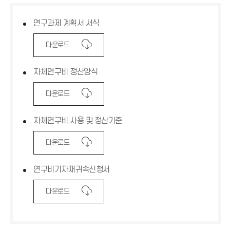
연구과제 계획서 서식
다
다운로드
운
로
자체연구비 정산양식
드
아
이
다
다운로드
콘
운
로
자체연구비 사용 및 정산기준
드
아
이
다
다운로드
콘
운
로
연구비기자재귀속신청서
드
아
이
다
다운로드
콘
운
로
드
아