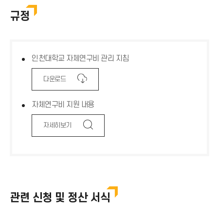
자체연구비
규정
학술활동 지원비
인천대학교 자체연구비 관리 지침
다
다
다
다운로드
운
운
운
로
로
로
자체연구비 지원 내용
드
드
드
아
아
아
이
이
이
돋
돋
돋
자세히보기
콘
콘
콘
보
보
보
기
기
기
아
아
아
이
이
이
콘
콘
콘
관련 신청 및 정산 서식