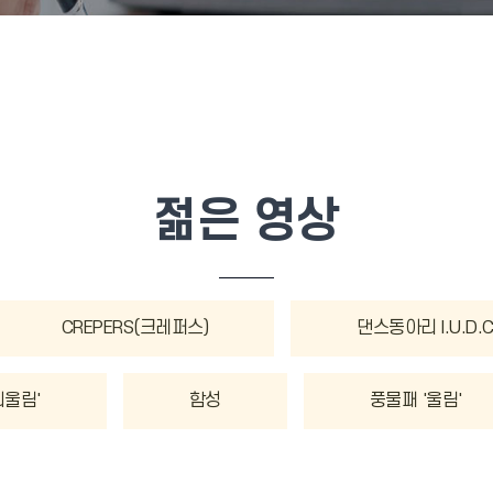
젊은 영상
CREPERS(크레퍼스)
댄스동아리 I.U.D.
늬울림'
함성
풍물패 '울림'