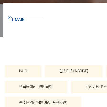
INUO
인스디스(INSDISE)
연극동아리 '인인극회'
고전기타 '하
순수음악창작동아리 '포크라인'