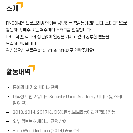
소개
PINCOM은 프로그래밍 언어를 공부하는 학술동아리입니다. 스터디팀으로
활동하고, 매주 또는 격주마다 스터디를 진행합니다.
나이, 학번, 학과에 상관없이 열정을 가지고 같이 공부할 분들을
모집하고있습니다.
관심있으신 분들은 010-7158-8162로 연락주세요!
활동내역
오
동아리 내 기술 세미나 진행
른
오
대학생 보안 커뮤니티 Security Union Academy 세미나 및 스터디
쪽
른
참여 활동
화
쪽
오
살
2013, 2014, 2017 KUCIS(대학정보보호동아리연합회) 활동
화
른
표
오
살
외부 정보보호 세미나, 교육 참여
쪽
(
른
표
오
화
Hello World Incheon (2014) 공동 주최
→