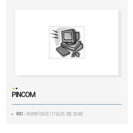
아임
TED X IncheonU
세치혀
아르고나우츠
독서토론회 'DT'
영어토론회 EDA
PINCOM
PINCOM
위치 :
학생복지회관 (17호관) 3층 329호