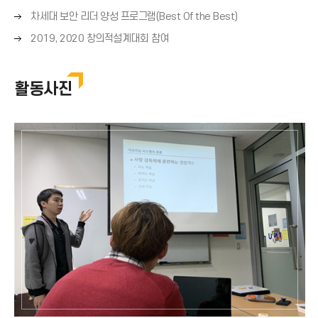
쪽
(
른
살
)
오
화
차세대 보안 리더 양성 프로그램(Best Of the Best)
→
쪽
표
른
살
)
오
화
2019, 2020 창의적설계대회 참여
(
쪽
표
른
살
→
화
(
쪽
표
)
살
→
화
(
활동사진
표
)
살
→
(
표
)
→
(
)
→
)