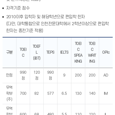
자격기준 점수
2010이후 입학자 및 해당학년으로 편입학 한자
(다만, 대학통합으로 인천전문대학에서 2학년이상으로 편입학
한자는 종전기준 적용)
TOEI
TOEI
TOEF
TOEI
C
C
구분
L
TEPS
IELTS
OPIc
C
SPEA
WRIT
(iBT)
KING
ING
990
120
990
만점
9
200
200
AD
점
점
점
무역
학부
700
82
577
6.5
130
140
IM
(주)
무역
학부
600
68
480
5.5
110
120
IL