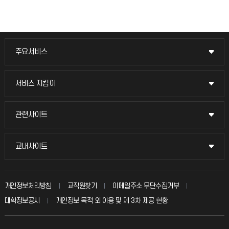
주요서비스
주요서비스
교무회의방송
서비스 지킴이
서비스 지킴이
교수채용
묻고 답하기
관련사이트
관련사이트
시설예약
불친절신고
국방헬프콜
교내사이트
교내사이트
인터넷증명
자주 묻는 질문(FAQ)
발전기금
교수회
입학안내
개인정보처리방침
교직원찾기
이메일주소 무단수집거부
칭찬마당
산학협력단
교육혁신본부
대학정보공시
개인정보 목적 외 이용 및 제 3차 제공 현황
직원채용
학생서비스 지킴이
소비자생활협동조합
국제교류과