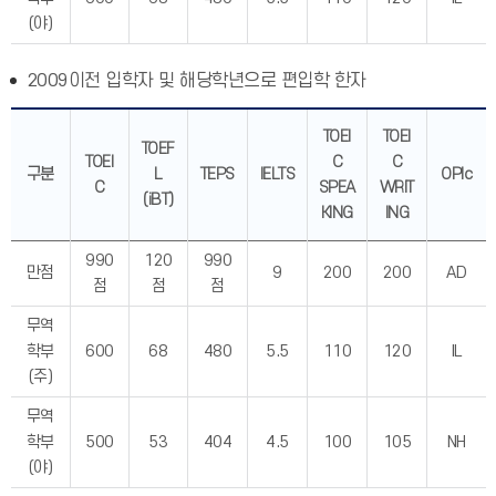
(야)
2009이전 입학자 및 해당학년으로 편입학 한자
TOEI
TOEI
TOEF
TOEI
C
C
구분
L
TEPS
IELTS
OPIc
C
SPEA
WRIT
(iBT)
KING
ING
990
120
990
만점
9
200
200
AD
점
점
점
무역
학부
600
68
480
5.5
110
120
IL
(주)
무역
학부
500
53
404
4.5
100
105
NH
(야)