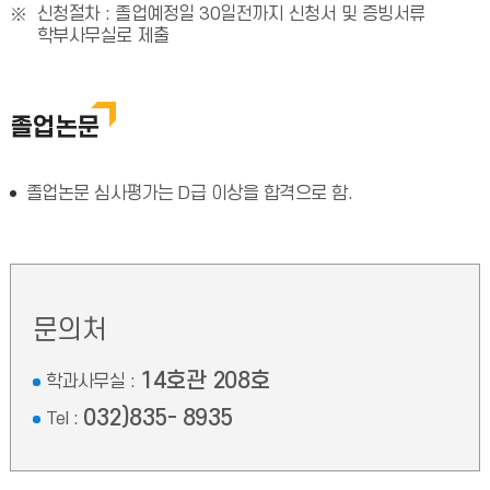
신청절차 : 졸업예정일 30일전까지 신청서 및 증빙서류
학부사무실로 제출
졸업논문
졸업논문 심사평가는 D급 이상을 합격으로 함.
문의처
14호관 208호
학과사무실 :
032)835- 8935
Tel :