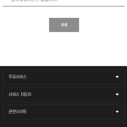
목록
주요서비스
주요서비스
교무회의방송
서비스 지킴이
서비스 지킴이
교수채용
묻고 답하기
관련사이트
관련사이트
시설예약
불친절신고
국방헬프콜