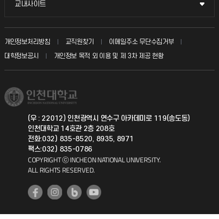
교내사이트
교내사이트
인터넷증명
자주 묻는 질문(FAQ)
발전기금
교수회
입학안내
개인정보처리방침
교직원찾기
이메일주소 무단수집거부
칭찬마당
산학협력단
교육혁신본부
대학정보공시
개인정보 목적 외 이용 및 제 3차 제공 현황
직원채용
학생서비스 지킴이
소비자생활협동조합
국제교류과
취업정보(학생)
총동문회
국제지원과
(우 : 22012) 인천광역시 연수구 아카데미로 119(송도동)
인천대학교 14호관 2층 208호
공자아카데미
전화:032) 835-8520, 8935, 8971
팩스:032) 835-0786
기초교육원
COPYRIGHT ⓒ INCHEON NATIONAL UNIVERSITY.
ALL RIGHTS RESERVED.
공학교육혁신센터
대학생활상담센터