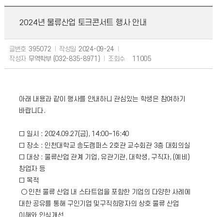
2024년 물류산업 토크콘서트 행사 안내
글번호
395072
작성일
2024-09-24
작성자
무역학부 (032-835-8971)
조회수
11005
아
래
내용과 같이 행사를 안내하니 관심있는 학생은 참여하기
바랍니다.
□ 일시 : 2024.09.27(금), 14:00~16:40
□ 장소 : 인천대학교 송도캠퍼스 2호관 교수회관 3층 대회의실
□ 대상 : 물류산업 관계 기업, 유관기관, 대학생, 구직자, (예비)
창업자 등
□ 목적
○ 인천 물류 산업 내 스타트업을 포함한 기업의 다양한 사례에
대한 공유를 통해 구인기업 및구직희망자의 상호 물류 산업
이해와 인식개선