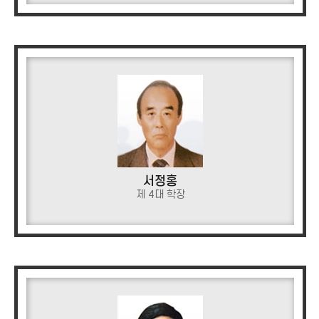
서정홍
제 4대 학장