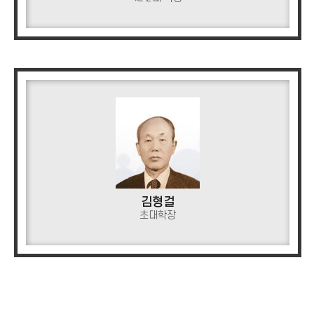
김형걸
초대학장