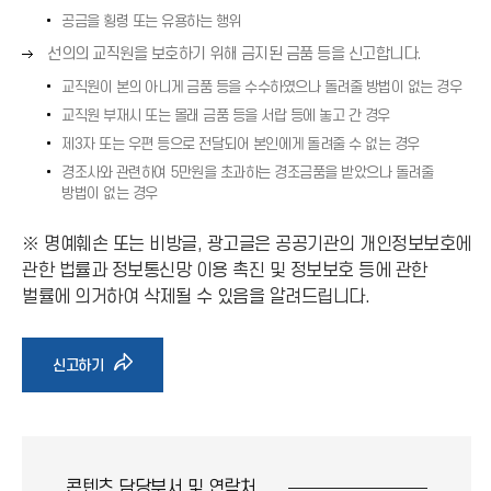
→
공금을 횡령 또는 유용하는 행위
)
오
선의의 교직원을 보호하기 위해 금지된 금품 등을 신고합니다.
른
교직원이 본의 아니게 금품 등을 수수하였으나 돌려줄 방법이 없는 경우
쪽
교직원 부재시 또는 몰래 금품 등을 서랍 등에 놓고 간 경우
화
살
제3자 또는 우편 등으로 전달되어 본인에게 돌려줄 수 없는 경우
표
경조사와 관련하여 5만원을 초과하는 경조금품을 받았으나 돌려줄
(
방법이 없는 경우
→
)
※ 명예훼손 또는 비방글, 광고글은 공공기관의 개인정보보호에
관한 법률과 정보통신망 이용 촉진 및 정보보호 등에 관한
벌률에 의거하여 삭제될 수 있음을 알려드립니다.
바
신고하기
로
가
콘텐츠 담당부서 및
연락처