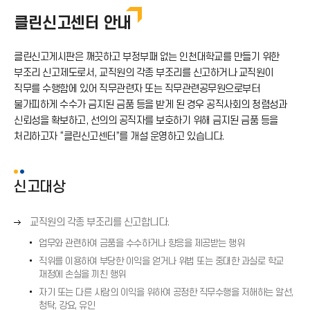
부패행위신고
클린신고센터 안내
클린신고센터
클린신고게시판은 깨끗하고 부정부패 없는 인천대학교를 만들기 위한
공익신고
부조리 신고제도로서, 교직원의 각종 부조리를 신고하거나 교직원이
직무를 수행함에 있어 직무관련자 또는 직무관련공무원으로부터
갑질행위신고
불가피하게 수수가 금지된 금품 등을 받게 된 경우 공직사회의 청렴성과
신뢰성을 확보하고, 선의의 공직자를 보호하기 위해 금지된 금품 등을
공공재정 부정청구 등 신고
처리하고자 “클린신고센터”를 개설 운영하고 있습니다.
E-감사실
신고대상
오
교직원의 각종 부조리를 신고합니다.
른
업무와 관련하여 금품을 수수하거나 향응을 제공받는 행위
쪽
직위를 이용하여 부당한 이익을 얻거나 위법 또는 중대한 과실로 학교
화
재정에 손실을 끼친 행위
살
자기 또는 다른 사람의 이익을 위하여 공정한 직무수행을 저해하는 알선,
표
청탁, 강요, 유인
(